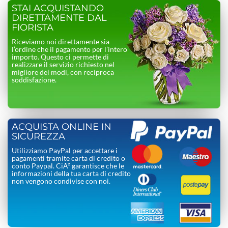
STAI ACQUISTANDO
DIRETTAMENTE DAL
FIORISTA
Riceviamo noi direttamente sia
l’ordine che il pagamento per l’intero
importo. Questo ci permette di
realizzare il servizio richiesto nel
migliore dei modi, con reciproca
soddisfazione.
ACQUISTA ONLINE IN
SICUREZZA
Utilizziamo PayPal per accettare i
pagamenti tramite carta di credito o
conto Paypal. CiÃ² garantisce che le
informazioni della tua carta di credito
non vengono condivise con noi.