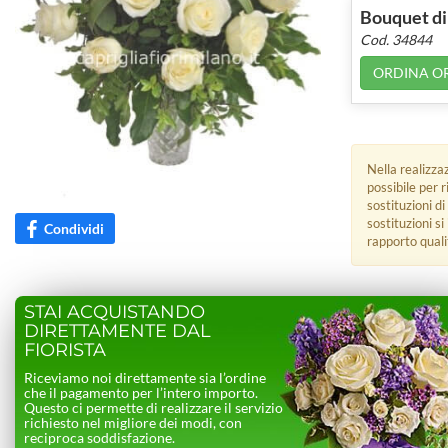
Bouquet di
Cod. 34844
ORDINA O
Nella realizza
possibile per 
sostituzioni di
sostituzioni s
Condividi
rapporto quali
STAI ACQUISTANDO
DIRETTAMENTE DAL
FIORISTA
Riceviamo noi direttamente sia l’ordine
che il pagamento per l’intero importo.
Questo ci permette di realizzare il servizio
richiesto nel migliore dei modi, con
reciproca soddisfazione.