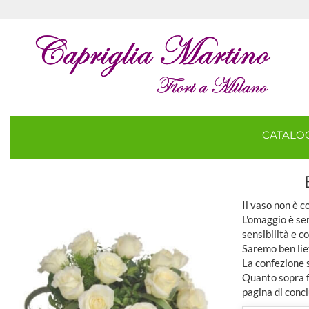
CATAL
Il vaso non è 
L'omaggio è sem
sensibilità e c
Saremo ben lie
La confezione 
Quanto sopra fa
pagina di concl