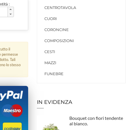
tità :
CENTROTAVOLA
CUORI
CORONCINE
COMPOSIZIONI
utto il
CESTI
ue permesse
dotto. Tali
MAZZI
eno lo stesso
FUNEBRE
IN EVIDENZA
Bouquet con fiori tendente
al bianco.