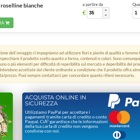
 roselline bianche
a partire da
Quan
€
RA
zione dell´omaggio ci impegniamo ad utilizzare fiori e piante di qualità e faremo t
rispecchiare il prodotto scelto quanto a forma, contenuti e colori. Sono comunq
 uno o più elementi per difficoltà di reperibilità sul mercato e deperibilità del pro
i intendono accettate dal cliente ordinante a condizione che il prodotto offra alm
tà/prezzo. Puoi sempre contattarci per concordare quanto ritieni necessario.
ACQUISTA ONLINE IN
SICUREZZA
Utilizziamo PayPal per accettare i
pagamenti tramite carta di credito o conto
Paypal. CiÃ² garantisce che le informazioni
della tua carta di credito non vengono
condivise con noi.