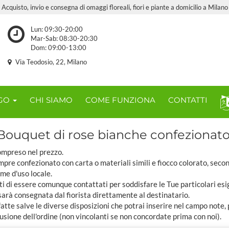
Acquisto, invio e consegna di omaggi floreali, fiori e piante a domicilio a Milano
Lun: 09:30-20:00
Mar-Sab: 08:30-20:30
Dom: 09:00-13:00
Via Teodosio, 22, Milano
OGO
CHI SIAMO
COME FUNZIONA
CONTATTI
Bouquet di rose bianche confezionato
compreso nel prezzo.
pre confezionato con carta o materiali simili e fiocco colorato, seco
ome d'uso locale.
ti di essere comunque contattati per soddisfare le Tue particolari esi
sarà consegnata dal fiorista direttamente al destinatario.
tte salve le diverse disposizioni che potrai inserire nel campo note,
usione dell'ordine (non vincolanti se non concordate prima con noi).