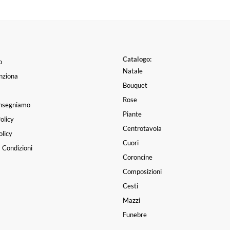
Catalogo:
o
Natale
nziona
Bouquet
Rose
nsegniamo
Piante
olicy
Centrotavola
licy
Cuori
 Condizioni
Coroncine
Composizioni
Cesti
Mazzi
Funebre