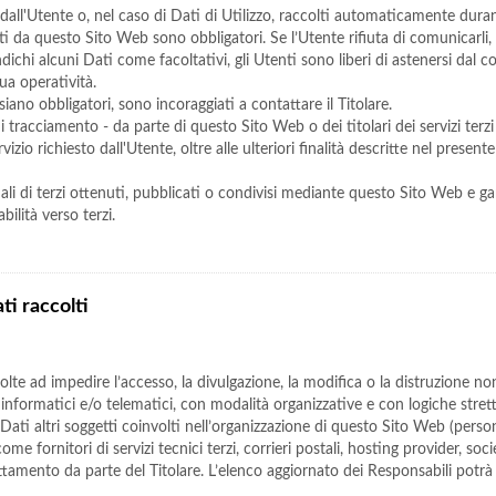
dall'Utente o, nel caso di Dati di Utilizzo, raccolti automaticamente dura
esti da questo Sito Web sono obbligatori. Se l’Utente rifiuta di comunicarl
indichi alcuni Dati come facoltativi, gli Utenti sono liberi di astenersi dal
sua operatività.
ano obbligatori, sono incoraggiati a contattare il Titolare.
 di tracciamento - da parte di questo Sito Web o dei titolari dei servizi ter
rvizio richiesto dall'Utente, oltre alle ulteriori finalità descritte nel prese
li di terzi ottenuti, pubblicati o condivisi mediante questo Sito Web e gara
bilità verso terzi.
ti raccolti
olte ad impedire l’accesso, la divulgazione, la modifica o la distruzione no
nformatici e/o telematici, con modalità organizzative e con logiche strettam
i Dati altri soggetti coinvolti nell’organizzazione di questo Sito Web (pers
ome fornitori di servizi tecnici terzi, corrieri postali, hosting provider, s
ttamento da parte del Titolare. L’elenco aggiornato dei Responsabili potrà 