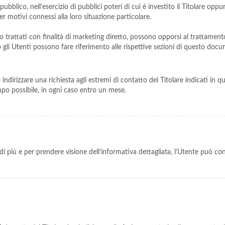
ubblico, nell’esercizio di pubblici poteri di cui è investito il Titolare oppu
r motivi connessi alla loro situazione particolare.
ero trattati con finalità di marketing diretto, possono opporsi al trattamen
tto gli Utenti possono fare riferimento alle rispettive sezioni di questo doc
ono indirizzare una richiesta agli estremi di contatto del Titolare indicati i
empo possibile, in ogni caso entro un mese.
i più e per prendere visione dell’informativa dettagliata, l’Utente può co