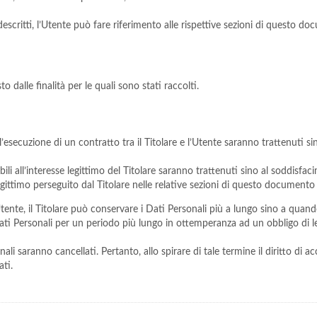
critti, l’Utente può fare riferimento alle rispettive sezioni di questo do
o dalle finalità per le quali sono stati raccolti.
all’esecuzione di un contratto tra il Titolare e l’Utente saranno trattenuti 
ibili all’interesse legittimo del Titolare saranno trattenuti sino al soddisf
 legittimo perseguito dal Titolare nelle relative sezioni di questo documento
ente, il Titolare può conservare i Dati Personali più a lungo sino a quan
ati Personali per un periodo più lungo in ottemperanza ad un obbligo di le
i saranno cancellati. Pertanto, allo spirare di tale termine il diritto di acce
ati.