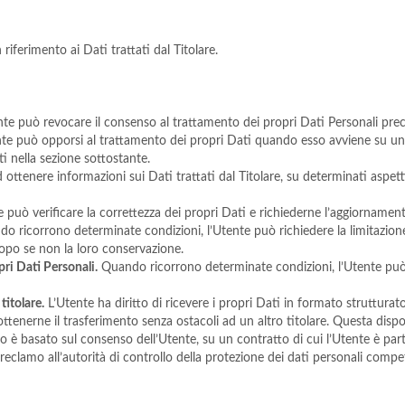
riferimento ai Dati trattati dal Titolare.
te può revocare il consenso al trattamento dei propri Dati Personali pr
te può opporsi al trattamento dei propri Dati quando esso avviene su una 
ti nella sezione sottostante.
d ottenere informazioni sui Dati trattati dal Titolare, su determinati aspet
 può verificare la correttezza dei propri Dati e richiederne l’aggiorname
 ricorrono determinate condizioni, l’Utente può richiedere la limitazione 
scopo se non la loro conservazione.
pri Dati Personali.
Quando ricorrono determinate condizioni, l’Utente può 
 titolare.
L’Utente ha diritto di ricevere i propri Dati in formato strutturat
ottenerne il trasferimento senza ostacoli ad un altro titolare. Questa dispo
o è basato sul consenso dell’Utente, su un contratto di cui l’Utente è par
clamo all’autorità di controllo della protezione dei dati personali compete