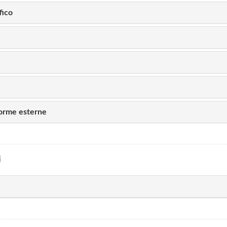
fico
forme esterne
i