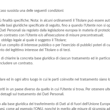
n caso sussista una delle seguenti condizioni:
ù finalità specifiche; Nota: in alcuni ordinamenti il Titolare può essere a
delle basi giuridiche specificate di seguito, fino a quando l’Utente non si
 Dati Personali sia regolato dalla legislazione europea in materia di protezi
 un contratto con l’Utente e/o all'esecuzione di misure precontrattuali;
bbligo legale al quale è soggetto il Titolare;
 un compito di interesse pubblico o per l'esercizio di pubblici poteri di cui 
o del legittimo interesse del Titolare o di terzi.
i chiarire la concreta base giuridica di ciascun trattamento ed in particol
oncludere un contratto.
lare ed in ogni altro luogo in cui le parti coinvolte nel trattamento siano lo
riti in un paese diverso da quello in cui l’Utente si trova. Per ottenere ul
i dettagli sul trattamento dei Dati Personali.
 alla base giuridica del trasferimento di Dati al di fuori dell’Unione Europ
aesi, come ad esempio l’ONU, nonché in merito alle misure di sicurezza ado