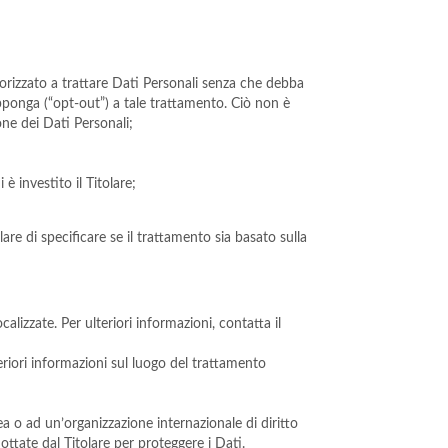
utorizzato a trattare Dati Personali senza che debba
 opponga (“opt-out”) a tale trattamento. Ciò non è
one dei Dati Personali;
è investito il Titolare;
are di specificare se il trattamento sia basato sulla
calizzate. Per ulteriori informazioni, contatta il
teriori informazioni sul luogo del trattamento
ea o ad un’organizzazione internazionale di diritto
ttate dal Titolare per proteggere i Dati.