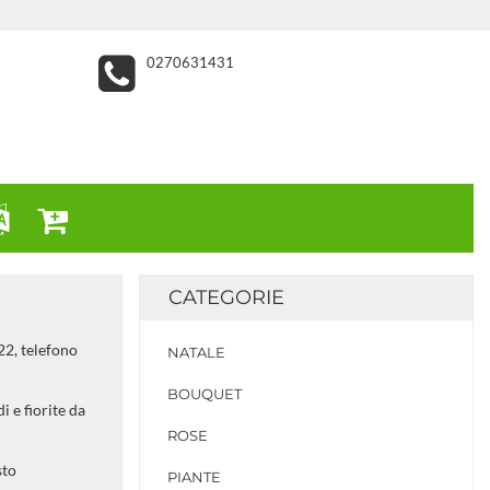
0270631431
CATEGORIE
 22, telefono
NATALE
BOUQUET
i e fiorite da
ROSE
sto
PIANTE