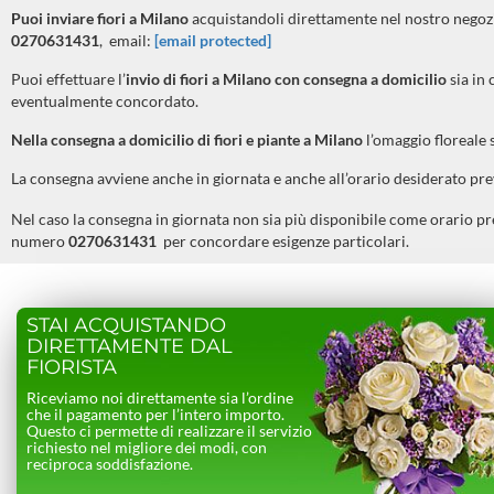
Puoi inviare fiori a Milano
acquistandoli direttamente nel nostro negoz
0270631431
, email:
[email protected]
Puoi effettuare l’
invio di fiori a
Milano
con consegna a domicilio
sia in 
eventualmente concordato.
Nella consegna a domicilio di fiori e piante a
Milano
l’omaggio floreale 
La consegna avviene anche in giornata e anche all’orario desiderato pr
Nel caso la consegna in giornata non sia più disponibile come orario pr
numero
0270631431
per concordare esigenze particolari.
STAI ACQUISTANDO
DIRETTAMENTE DAL
FIORISTA
Riceviamo noi direttamente sia l’ordine
che il pagamento per l’intero importo.
Questo ci permette di realizzare il servizio
richiesto nel migliore dei modi, con
reciproca soddisfazione.