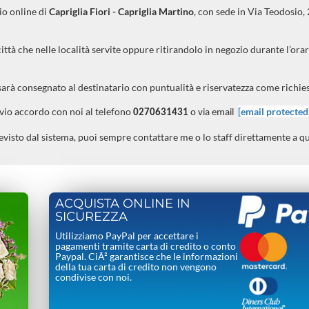
io online di
Capriglia Fiori - Capriglia Martino
, con sede in Via Teodosio,
città che nelle località servite oppure ritirandolo in negozio durante l’ora
sarà consegnato al destinatario con puntualità e riservatezza come richies
evio accordo con noi al telefono
[email protected
0270631431
o via email
evisto dal sistema, puoi sempre contattare me o lo staff direttamente a q
ACQUISTA ONLINE IN
SICUREZZA
Utilizziamo PayPal per accettare i
pagamenti tramite carta di credito o conto
Paypal. CiÃ² garantisce che le informazioni
della tua carta di credito non vengono
condivise con noi.