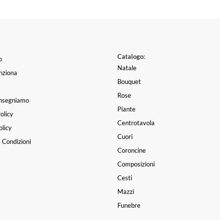
Catalogo:
o
Natale
nziona
Bouquet
Rose
nsegniamo
Piante
olicy
Centrotavola
licy
Cuori
 Condizioni
Coroncine
Composizioni
Cesti
Mazzi
Funebre