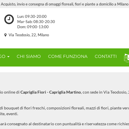
Acquisto, invio e consegna di omaggi floreali, fiori e piante a domicilio a Milano
Lun: 09:30-20:00
Mar-Sab: 08:30-20:30
Dom: 09:00-13:00
Via Teodosio, 22, Milano
OGO
CHI SIAMO
COME FUNZIONA
CONTATTI
io online di
Capriglia Fiori - Capriglia Martino
, con sede in Via Teodosio,
 bouquet di fiori freschi, composizioni floreali, mazzi di fiori, piante verd
e, eventi.
sarà consegnato al destinatario con puntualità e riservatezza come richie